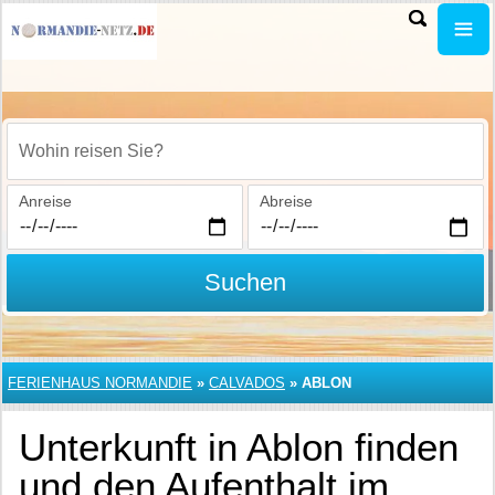
Wohin reisen Sie?
Anreise
Abreise
Suchen
FERIENHAUS NORMANDIE
»
CALVADOS
»
ABLON
Unterkunft in Ablon finden
und den Aufenthalt im