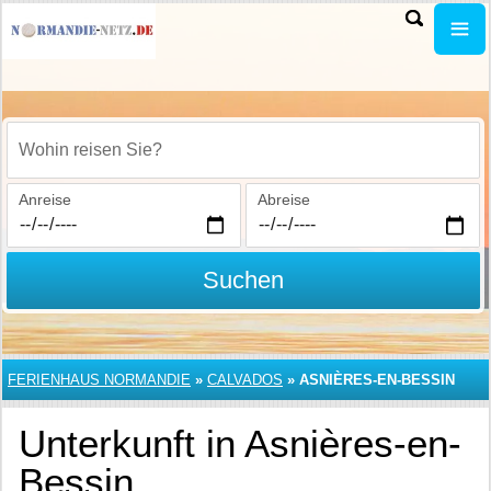
Wohin reisen Sie?
Anreise
Abreise
Suchen
FERIENHAUS NORMANDIE
»
CALVADOS
»
ASNIÈRES-EN-BESSIN
Unterkunft in Asnières-en-
Bessin