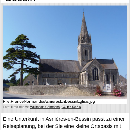
File:FranceNormandieAsnieresEnBessinEglise.jpg
Foto: Ikmo-ned via
Wikimedia Commons
,
CC BY-SA 3.0
Eine Unterkunft in Asnières-en-Bessin passt zu einer
Reiseplanung, bei der Sie eine kleine Ortsbasis mit