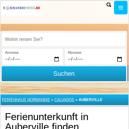
Wohin reisen Sie?
Anreise
Abreise
Suchen
FERIENHAUS NORMANDIE
»
CALVADOS
»
AUBERVILLE
Ferienunterkunft in
Auberville finden