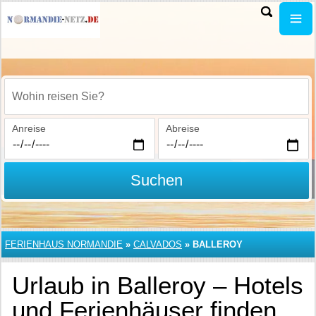
Wohin reisen Sie?
Anreise
Abreise
Suchen
FERIENHAUS NORMANDIE
»
CALVADOS
»
BALLEROY
Urlaub in Balleroy – Hotels
und Ferienhäuser finden