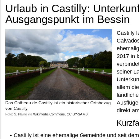
Urlaub in Castilly: Unterkun
Ausgangspunkt im Bessin
Castilly 
Calvados
ehemalig
2017 in I
verbinde
seiner L
Unterkunf
allem die
ländlich
Ausflüge
Das Château de Castilly ist ein historischer Ortsbezug
von Castilly.
direkt am
Foto: S. Plaine via
Wikimedia Commons
,
CC BY-SA 4.0
Kurzf
Castilly ist eine ehemalige Gemeinde und seit dem