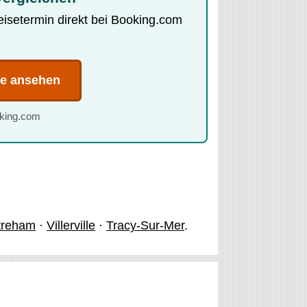
Reisetermin direkt bei Booking.com
te ansehen
oking.com
treham
·
Villerville
·
Tracy-Sur-Mer
.