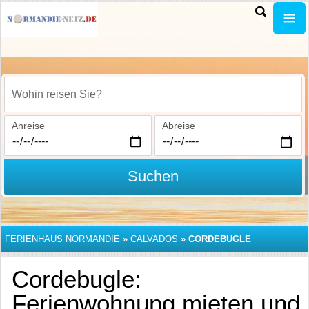
Wohin reisen Sie?
Anreise
Abreise
Suchen
FERIENHAUS NORMANDIE
»
CALVADOS
»
CORDEBUGLE
Cordebugle:
Ferienwohnung mieten und