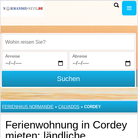
Wohin reisen Sie?
Anreise
Abreise
Suchen
FERIENHAUS NORMANDIE
»
CALVADOS
»
CORDEY
Ferienwohnung in Cordey
mieten: ländliche