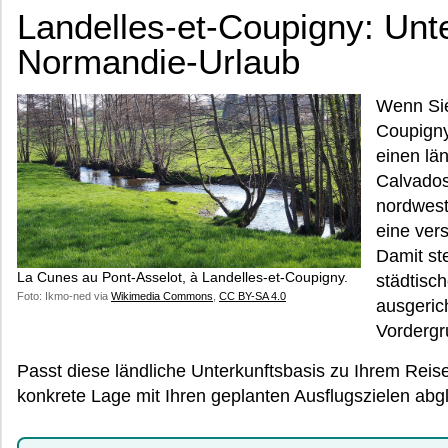
Landelles-et-Coupigny: Unte
Normandie-Urlaub
Wenn Sie
Coupigny
einen lä
Calvados
nordwest
eine vers
Damit st
La Cunes au Pont-Asselot, à Landelles-et-Coupigny.
städtisc
Foto: Ikmo-ned via
Wikimedia Commons
,
CC BY-SA 4.0
ausgeric
Vordergr
Passt diese ländliche Unterkunftsbasis zu Ihrem Reis
konkrete Lage mit Ihren geplanten Ausflugszielen abg