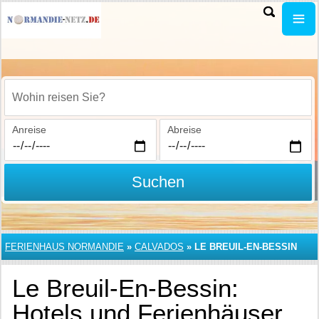
Wohin reisen Sie?
Anreise
Abreise
Suchen
FERIENHAUS NORMANDIE
»
CALVADOS
»
LE BREUIL-EN-BESSIN
Le Breuil-En-Bessin:
Hotels und Ferienhäuser