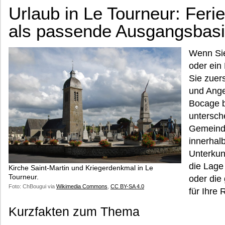
Urlaub in Le Tourneur: Feri
als passende Ausgangsbasi
Wenn Sie
oder ein 
Sie zuer
und Ange
Bocage b
untersch
Gemeind
innerhal
Unterkun
die Lage
Kirche Saint-Martin und Kriegerdenkmal in Le
Tourneur.
oder die
Foto: ChBougui via
Wikimedia Commons
,
CC BY-SA 4.0
für Ihre 
Kurzfakten zum Thema