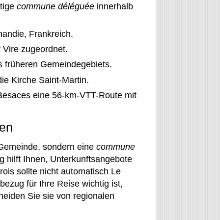
tige
commune déléguée
innerhalb
mandie, Frankreich.
Vire zugeordnet.
es früheren Gemeindegebiets.
e Kirche Saint-Martin.
s-Besaces eine 56-km-VTT-Route mit
nen
 Gemeinde, sondern eine
commune
hilft Ihnen, Unterkunftsangebote
ois sollte nicht automatisch Le
zug für Ihre Reise wichtig ist,
eiden Sie sie von regionalen