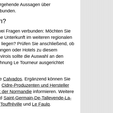
tergehende Aussagen über
rbunden.
n?
zwei Fragen verbunden: Möchten Sie
e Unterkunft im weiteren regionalen
s liegen? Prüfen Sie anschließend, ob
ungen oder Hotels zu diesem
irois sollte die Auswahl an den
chnung Le Tourneur ausgerichtet
te
Calvados
. Ergänzend können Sie
,
Cidre-Produzenten und Hersteller
t der Normandie
informieren. Weitere
nd
Saint-Germain-De-Tallevende-La-
,
Touffréville
und
Le Faulq
.