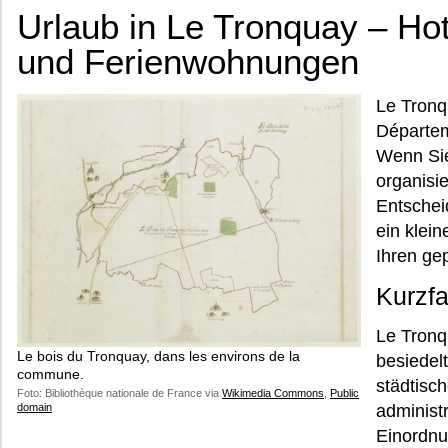
Urlaub in Le Tronquay – Ho
und Ferienwohnungen
Le Tronq
Départem
Wenn Sie
organisie
Entschei
ein klein
Ihren ge
Kurzf
Le Tronqu
Le bois du Tronquay, dans les environs de la
besiedel
commune.
städtisc
Foto: Bibliothèque nationale de France via
Wikimedia Commons
,
Public
domain
administ
Einordnu