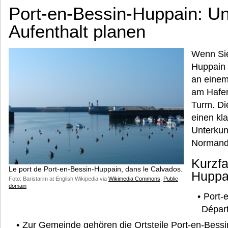
Port-en-Bessin-Huppain: Un
Aufenthalt planen
Wenn Sie
Huppain 
an einem
am Hafen
Turm. Di
einen kla
Unterkun
Normandi
Kurzfa
Le port de Port-en-Bessin-Huppain, dans le Calvados.
Huppa
Foto: Baristarim at English Wikipedia via
Wikimedia Commons
,
Public
domain
Port-
Dépar
Zur Gemeinde gehören die Ortsteile Port-en-Bess