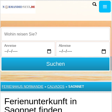
Wohin reisen Sie?
Anreise
Abreise
Suchen
FERIENHAUS NORMANDIE
»
CALVADOS
»
SAONNET
Ferienunterkunft in
Saonnet finden