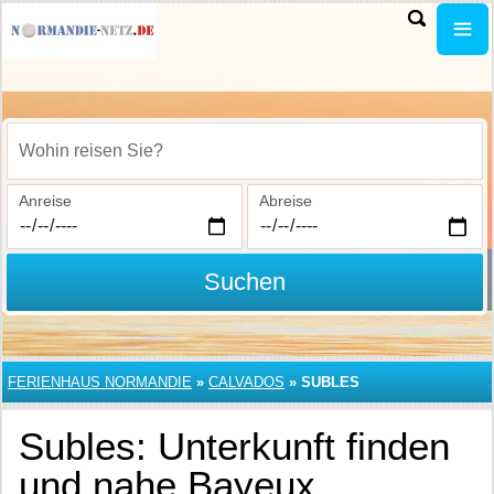
Wohin reisen Sie?
Anreise
Abreise
Suchen
FERIENHAUS NORMANDIE
»
CALVADOS
»
SUBLES
Subles: Unterkunft finden
und nahe Bayeux