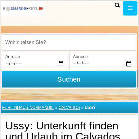
Wohin reisen Sie?
Anreise
Abreise
Suchen
FERIENHAUS NORMANDIE
»
CALVADOS
»
USSY
Ussy: Unterkunft finden
und Urlaub im Calvados