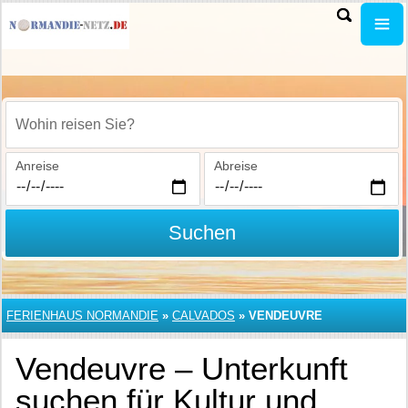
Wohin reisen Sie?
Anreise
Abreise
Suchen
FERIENHAUS NORMANDIE
»
CALVADOS
»
VENDEUVRE
Vendeuvre – Unterkunft
suchen für Kultur und