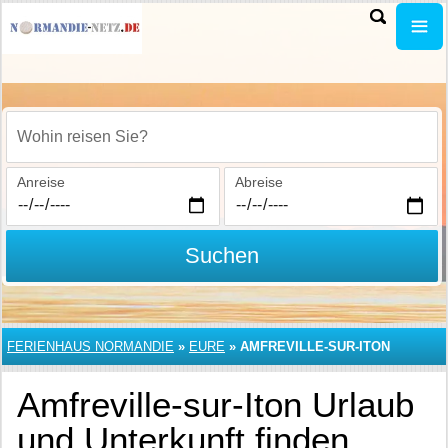
Wohin reisen Sie?
Anreise
Abreise
Suchen
FERIENHAUS NORMANDIE
»
EURE
»
AMFREVILLE-SUR-ITON
Amfreville-sur-Iton Urlaub
und Unterkunft finden