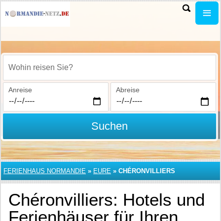
Wohin reisen Sie?
Anreise
Abreise
Suchen
FERIENHAUS NORMANDIE
»
EURE
»
CHÉRONVILLIERS
Chéronvilliers: Hotels und
Ferienhäuser für Ihren