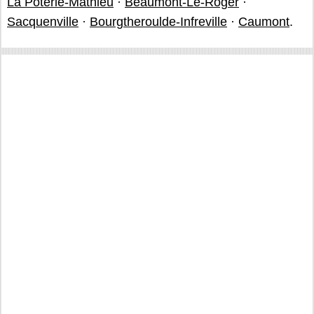
La Poterie-Mathieu
·
Beaumont-Le-Roger
·
Sacquenville
·
Bourgtheroulde-Infreville
·
Caumont
.