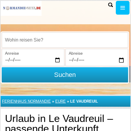
Wohin reisen Sie?
Anreise
Abreise
Suchen
FERIENHAUS NORMANDIE
»
EURE
»
LE VAUDREUIL
Urlaub in Le Vaudreuil –
passende Unterkunft