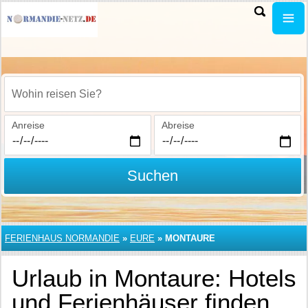
Wohin reisen Sie?
Anreise
Abreise
Suchen
FERIENHAUS NORMANDIE
»
EURE
»
MONTAURE
Urlaub in Montaure: Hotels
und Ferienhäuser finden