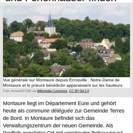
Vue générale sur Montaure depuis Ecrosville ; Notre-Dame de
Montaure et le prieuré bénédictin apparaissent sur les hauteurs.
Foto: Armand27340 via
Wikimedia Commons
,
CC BY-SA 3.0
Montaure liegt im Département Eure und gehört
heute als
commune déléguée
zur Gemeinde Terres
de Bord. In Montaure befindet sich das
Verwaltungszentrum der neuen Gemeinde. Als
ländlich geprägter Ort mit verstreuter Bebauung ist