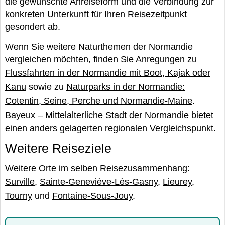
die gewünschte Anreiseform und die Verbindung zur
konkreten Unterkunft für Ihren Reisezeitpunkt
gesondert ab.
Wenn Sie weitere Naturthemen der Normandie
vergleichen möchten, finden Sie Anregungen zu
Flussfahrten in der Normandie mit Boot, Kajak oder
Kanu
sowie zu
Naturparks in der Normandie:
Cotentin, Seine, Perche und Normandie-Maine
.
Bayeux – Mittelalterliche Stadt der Normandie
bietet
einen anders gelagerten regionalen Vergleichspunkt.
Weitere Reiseziele
Weitere Orte im selben Reisezusammenhang:
Surville
,
Sainte-Geneviève-Lès-Gasny
,
Lieurey
,
Tourny
und
Fontaine-Sous-Jouy
.