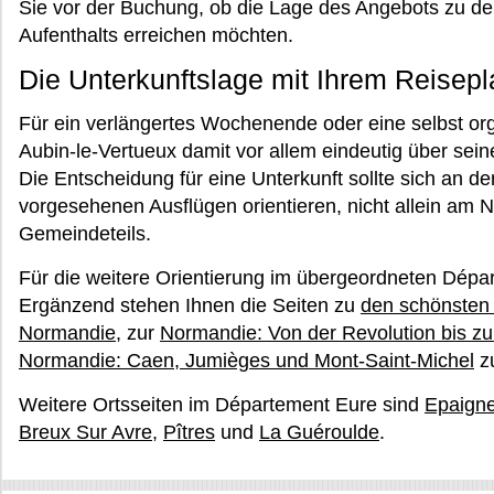
Sie vor der Buchung, ob die Lage des Angebots zu den
Aufenthalts erreichen möchten.
Die Unterkunftslage mit Ihrem Reisep
Für ein verlängertes Wochenende oder eine selbst org
Aubin-le-Vertueux damit vor allem eindeutig über se
Die Entscheidung für eine Unterkunft sollte sich an d
vorgesehenen Ausflügen orientieren, nicht allein am 
Gemeindeteils.
Für die weitere Orientierung im übergeordneten Dép
Ergänzend stehen Ihnen die Seiten zu
den schönsten 
Normandie
, zur
Normandie: Von der Revolution bis z
Normandie: Caen, Jumièges und Mont-Saint-Michel
zu
Weitere Ortsseiten im Département Eure sind
Epaign
Breux Sur Avre
,
Pîtres
und
La Guéroulde
.