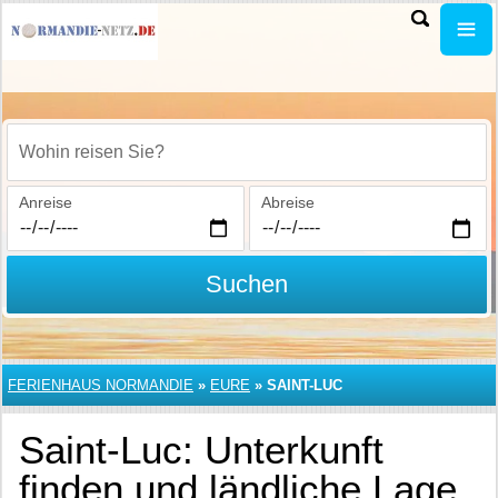
Wohin reisen Sie?
Anreise
Abreise
Suchen
FERIENHAUS NORMANDIE
»
EURE
»
SAINT-LUC
Saint-Luc: Unterkunft
finden und ländliche Lage