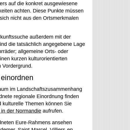
rs auf die konkret ausgewiesene
keiten achten. Diese Punkte müssen
 sich nicht aus den Ortsmerkmalen
erkunftssuche außerdem mit der
ind die tatsächlich angegebene Lage
rräder; allgemeine Orts- oder
inen kurzen kulturorientierten
m Vordergrund.
e einordnen
e-Raum im Landschaftszusammenhang
dnete regionale Einordnung finden
nd kulturelle Themen können Sie
 in der Normandie
aufrufen.
ordneten Eure-Rahmens ansehen
udemer
,
Saint-Marcel
,
Villiers-en-