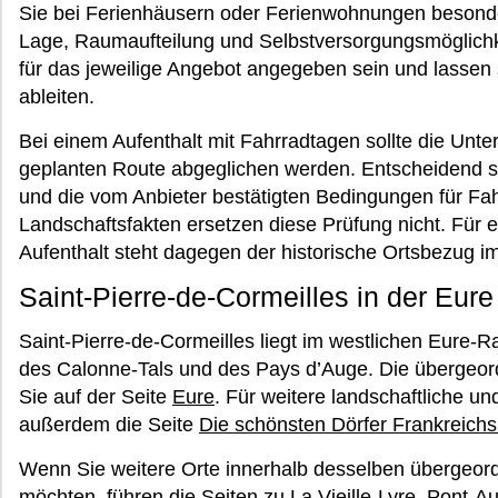
Sie bei Ferienhäusern oder Ferienwohnungen besonde
Lage, Raumaufteilung und Selbstversorgungsmöglich
für das jeweilige Angebot angegeben sein und lassen
ableiten.
Bei einem Aufenthalt mit Fahrradtagen sollte die Unt
geplanten Route abgeglichen werden. Entscheidend s
und die vom Anbieter bestätigten Bedingungen für Fah
Landschaftsfakten ersetzen diese Prüfung nicht. Für e
Aufenthalt steht dagegen der historische Ortsbezug i
Saint-Pierre-de-Cormeilles in der Eur
Saint-Pierre-de-Cormeilles liegt im westlichen Eur
des Calonne-Tals und des Pays d’Auge. Die übergeor
Sie auf der Seite
Eure
. Für weitere landschaftliche u
außerdem die Seite
Die schönsten Dörfer Frankreichs
Wenn Sie weitere Orte innerhalb desselben überge
möchten, führen die Seiten zu
La Vieille-Lyre
,
Pont-A