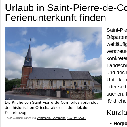
Urlaub in Saint-Pierre-de-C
Ferienunterkunft finden
Saint-Pie
Départem
weitläuf
verstreu
konkrete
Landsch
und des 
Unterkunf
oder sel
suchen, 
ländlich
Die Kirche von Saint-Pierre-de-Cormeilles verbindet
den historischen Ortscharakter mit dem lokalen
Kurzf
Kulturbezug.
Foto: Gérard Janot via
Wikimedia Commons
,
CC BY-SA 3.0
Regio