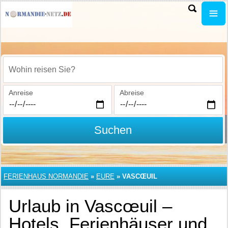
Wohin reisen Sie?
Anreise
Abreise
Suchen
FERIENHAUS NORMANDIE
»
EURE
»
VASCŒUIL
Urlaub in Vascœuil –
Hotels, Ferienhäuser und