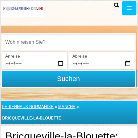
Wohin reisen Sie?
Anreise
Abreise
Suchen
FERIENHAUS NORMANDIE
»
MANCHE
»
BRICQUEVILLE-LA-BLOUETTE
Bricqueville-la-Blouette: