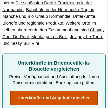
bieten
Die schönsten Dörfer Frankreichs in der
Normandie
,
Bahnhöfe in der Normandie-Region
Manche
und
Bio-Urlaub Normandie: Unterkünfte,
Biohöfe und regionale Produkte
. Weitere Orte im
selben übergeordneten Zusammenhang sind
Chavoy
,
Chef-Du-Pont
,
Montaigu-Les-Bois
,
Juvigny-Le-Tertre
und
Tessy-Sur-Vire
.
Unterkünfte in Bricqueville-la-
Blouette vergleichen
Preise, Verfügbarkeit und Ausstattung für Ihren
Reisetermin direkt bei Booking.com prüfen.
Unterkünfte und Angebote ansehen