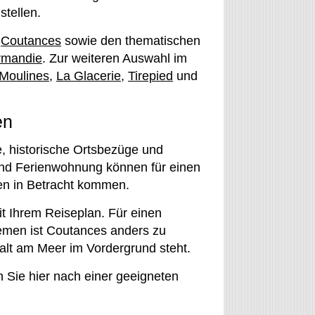
stellen.
e
Coutances
sowie den thematischen
ormandie
. Zur weiteren Auswahl im
Moulines
,
La Glacerie
,
Tirepied
und
en
, historische Ortsbezüge und
und Ferienwohnung können für einen
ten in Betracht kommen.
t Ihrem Reiseplan. Für einen
emen ist Coutances anders zu
halt am Meer im Vordergrund steht.
 Sie hier nach einer geeigneten