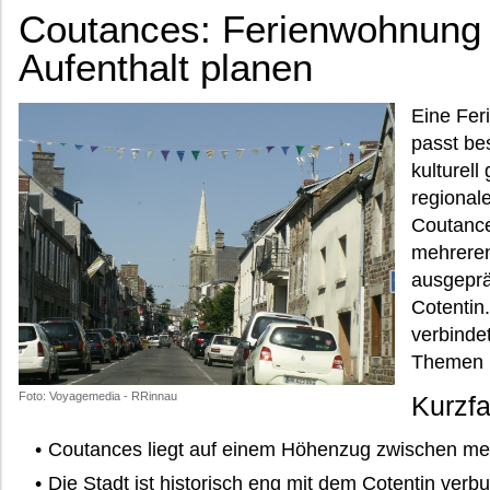
Coutances: Ferienwohnung 
Aufenthalt planen
Eine Fer
passt be
kulturell
regional
Coutance
mehreren
ausgeprä
Cotentin.
verbinde
Themen 
Foto: Voyagemedia - RRinnau
Kurzf
Coutances liegt auf einem Höhenzug zwischen meh
Die Stadt ist historisch eng mit dem Cotentin verb