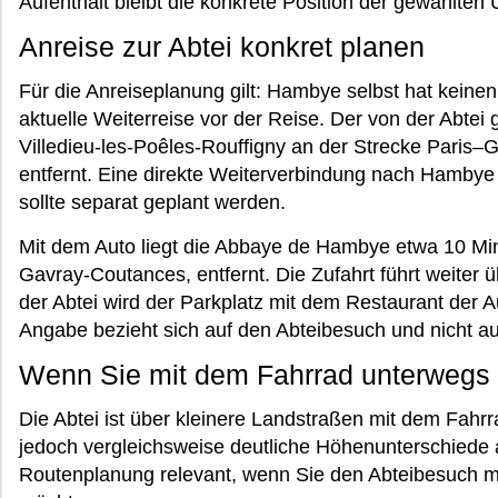
Aufenthalt bleibt die konkrete Position der gewählten
Anreise zur Abtei konkret planen
Für die Anreiseplanung gilt: Hambye selbst hat keine
aktuelle Weiterreise vor der Reise. Der von der Abte
Villedieu-les-Poêles-Rouffigny an der Strecke Paris–G
entfernt. Eine direkte Weiterverbindung nach Hambye 
sollte separat geplant werden.
Mit dem Auto liegt die Abbaye de Hambye etwa 10 Min
Gavray-Coutances, entfernt. Die Zufahrt führt weiter
der Abtei wird der Parkplatz mit dem Restaurant der A
Angabe bezieht sich auf den Abteibesuch und nicht au
Wenn Sie mit dem Fahrrad unterwegs 
Die Abtei ist über kleinere Landstraßen mit dem Fahrr
jedoch vergleichsweise deutliche Höhenunterschiede au
Routenplanung relevant, wenn Sie den Abteibesuch mi