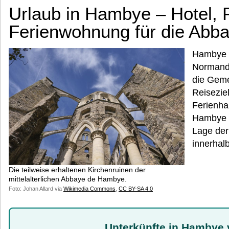
Urlaub in Hambye – Hotel, 
Ferienwohnung für die Ab
Hambye l
Normandi
die Geme
Reiseziel
Ferienha
Hambye s
Lage der
innerhal
Die teilweise erhaltenen Kirchenruinen der
mittelalterlichen Abbaye de Hambye.
Foto: Johan Allard via
Wikimedia Commons
,
CC BY-SA 4.0
Unterkünfte in Hambye 