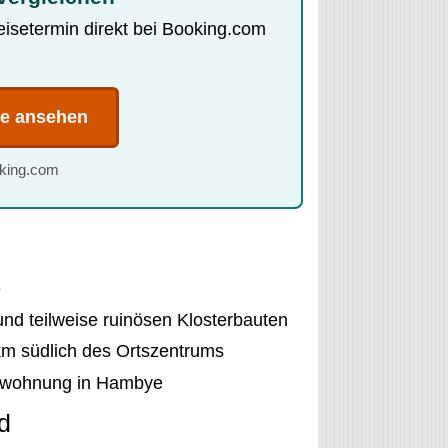
Reisetermin direkt bei Booking.com
te ansehen
oking.com
e
nd teilweise ruinösen Klosterbauten
km südlich des Ortszentrums
enwohnung in Hambye
d