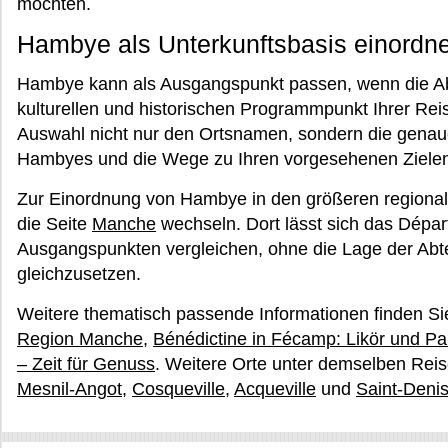
möchten.
Hambye als Unterkunftsbasis einordn
Hambye kann als Ausgangspunkt passen, wenn die A
kulturellen und historischen Programmpunkt Ihrer Reise
Auswahl nicht nur den Ortsnamen, sondern die genaue
Hambyes und die Wege zu Ihren vorgesehenen Ziele
Zur Einordnung von Hambye in den größeren region
die Seite
Manche
wechseln. Dort lässt sich das Dépa
Ausgangspunkten vergleichen, ohne die Lage der Ab
gleichzusetzen.
Weitere thematisch passende Informationen finden Si
Region Manche
,
Bénédictine in Fécamp: Likör und Pa
– Zeit für Genuss
. Weitere Orte unter demselben Reis
Mesnil-Angot
,
Cosqueville
,
Acqueville
und
Saint-Deni