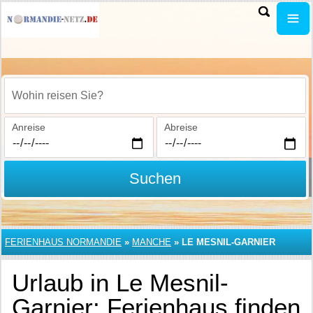
Wohin reisen Sie?
Anreise
Abreise
Suchen
FERIENHAUS NORMANDIE
»
MANCHE
»
LE MESNIL-GARNIER
Urlaub in Le Mesnil-
Garnier: Ferienhaus finden