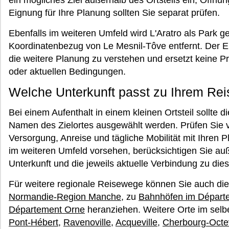
ein mögliches Ziel außerhalb des Ortsteils ein; Öffnu
Eignung für Ihre Planung sollten Sie separat prüfen.
Ebenfalls im weiteren Umfeld wird L'Aratro als Park ge
Koordinatenbezug von Le Mesnil-Tôve entfernt. Der Eint
die weitere Planung zu verstehen und ersetzt keine P
oder aktuellen Bedingungen.
Welche Unterkunft passt zu Ihrem Re
Bei einem Aufenthalt in einem kleinen Ortsteil sollte 
Namen des Zielortes ausgewählt werden. Prüfen Sie 
Versorgung, Anreise und tägliche Mobilität mit Ihren 
im weiteren Umfeld vorsehen, berücksichtigen Sie a
Unterkunft und die jeweils aktuelle Verbindung zu dies
Für weitere regionale Reisewege können Sie auch di
Normandie-Region Manche
, zu
Bahnhöfen im Départ
Département Orne
heranziehen. Weitere Orte im sel
Pont-Hébert
,
Ravenoville
,
Acqueville
,
Cherbourg-Octev