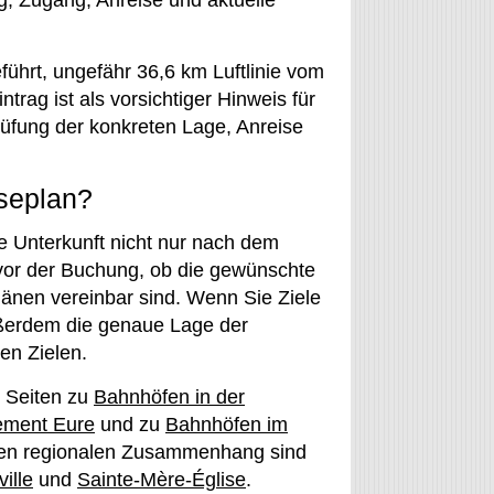
ng, Zugang, Anreise und aktuelle
führt, ungefähr 36,6 km Luftlinie vom
rag ist als vorsichtiger Hinweis für
rüfung der konkreten Lage, Anreise
iseplan?
die Unterkunft nicht nur nach dem
vor der Buchung, ob die gewünschte
Plänen vereinbar sind. Wenn Sie Ziele
ußerdem die genaue Lage der
en Zielen.
e Seiten zu
Bahnhöfen in der
ement Eure
und zu
Bahnhöfen im
ben regionalen Zusammenhang sind
ille
und
Sainte-Mère-Église
.