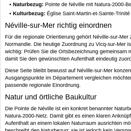
Naturbezug:
Pointe de Néville mit Natura-2000-B
Kulturbezug:
Église Saint-Martin-et-Sainte-Trinité
Néville-sur-Mer richtig einordnen
Für die regionale Orientierung gehört Néville-sur-M
Normandie. Die heutige Zuordnung zu Vicq-sur-Mer is
wichtig: Prüfen Sie die Ortsbezeichnung gemeinsam m
damit Sie den gewünschten Aufenthalt eindeutig zuo
Diese Seite bleibt bewusst auf Néville-sur-Mer konzen
Ausgangspunkte im Département vergleichen möchten,
passende regionale Einordnung.
Natur und örtliche Baukultur
Die Pointe de Néville ist ein konkret benannter Natu
Natura-2000-Netz. Damit gibt es einen klaren Anknüpf
Aufenthalt an einem lokalen Naturraum ausrichten m
beschreibt den Naturbezug; sie ist jedoch kein Vers