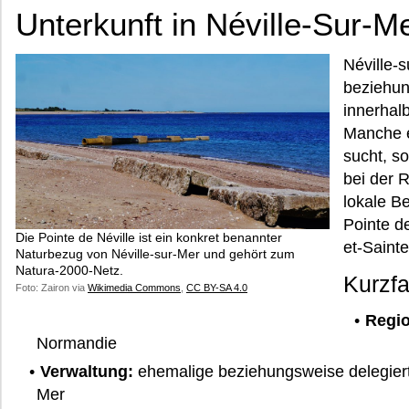
Unterkunft in Néville-Sur-M
Néville-s
beziehun
innerhal
Manche e
sucht, s
bei der 
lokale Be
Pointe de
Die Pointe de Néville ist ein konkret benannter
et-Sainte
Naturbezug von Néville-sur-Mer und gehört zum
Natura-2000-Netz.
Kurzf
Foto: Zairon via
Wikimedia Commons
,
CC BY-SA 4.0
Regio
Normandie
Verwaltung:
ehemalige beziehungsweise delegierte
Mer