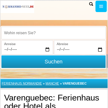
Wohin reisen Sie?
Anreise
Abreise
Suchen
FERIENHAUS NORMANDIE
»
MANCHE
»
VARENGUEBEC
Varenguebec: Ferienhaus
oder Hotel als