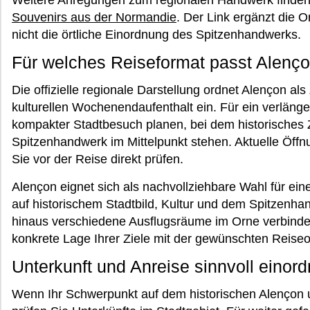
Weitere Anregungen zum regionalen Handwerk finden
Souvenirs aus der Normandie
. Der Link ergänzt die O
nicht die örtliche Einordnung des Spitzenhandwerks.
Für welches Reiseformat passt Alenç
Die offizielle regionale Darstellung ordnet Alençon als
kulturellen Wochenendaufenthalt ein. Für ein verläng
kompakter Stadtbesuch planen, bei dem historische
Spitzenhandwerk im Mittelpunkt stehen. Aktuelle Öff
Sie vor der Reise direkt prüfen.
Alençon eignet sich als nachvollziehbare Wahl für ei
auf historischem Stadtbild, Kultur und dem Spitzenh
hinaus verschiedene Ausflugsräume im Orne verbinde
konkrete Lage Ihrer Ziele mit der gewünschten Reiseo
Unterkunft und Anreise sinnvoll einor
Wenn Ihr Schwerpunkt auf dem historischen Alençon 