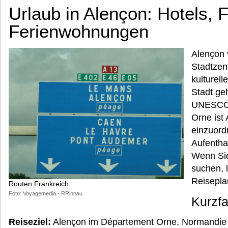
Urlaub in Alençon: Hotels, 
Ferienwohnungen
Alençon v
Stadtzen
kulturell
Stadt ge
UNESCO. 
Orne ist 
einzuord
Aufentha
Wenn Sie
suchen, 
Reisepla
Routen Frankreich
Foto: Voyagemedia - RRinnau
Kurzf
Reiseziel:
Alençon im Département Orne, Normandie