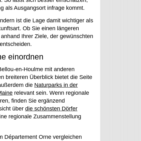
 So lässt sich besser einschätzen,
ng als Ausgangsort infrage kommt.
dern ist die Lage damit wichtiger als
unftsart. Ob Sie einen längeren
e anhand Ihrer Ziele, der gewünschten
 entscheiden.
ne einordnen
 Bellou-en-Houlme mit anderen
 breiteren Überblick bietet die Seite
 außerdem die
Naturparks in der
Maine
relevant sein. Wenn regionale
ren, finden Sie ergänzend
sicht über
die schönsten Dörfer
eine regionale Zusammenstellung
im Département Orne vergleichen