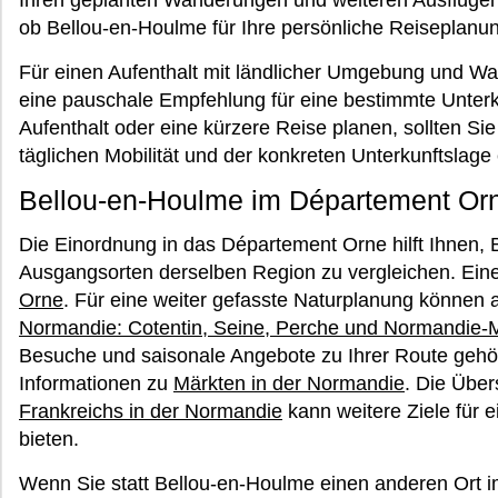
Ihren geplanten Wanderungen und weiteren Ausflügen.
ob Bellou-en-Houlme für Ihre persönliche Reiseplanu
Für einen Aufenthalt mit ländlicher Umgebung und Wan
eine pauschale Empfehlung für eine bestimmte Unterk
Aufenthalt oder eine kürzere Reise planen, sollten Si
täglichen Mobilität und der konkreten Unterkunftslage
Bellou-en-Houlme im Département Or
Die Einordnung in das Département Orne hilft Ihnen,
Ausgangsorten derselben Region zu vergleichen. Einen
Orne
. Für eine weiter gefasste Naturplanung können
Normandie: Cotentin, Seine, Perche und Normandie-
Besuche und saisonale Angebote zu Ihrer Route gehö
Informationen zu
Märkten in der Normandie
. Die Über
Frankreichs in der Normandie
kann weitere Ziele für 
bieten.
Wenn Sie statt Bellou-en-Houlme einen anderen Ort 