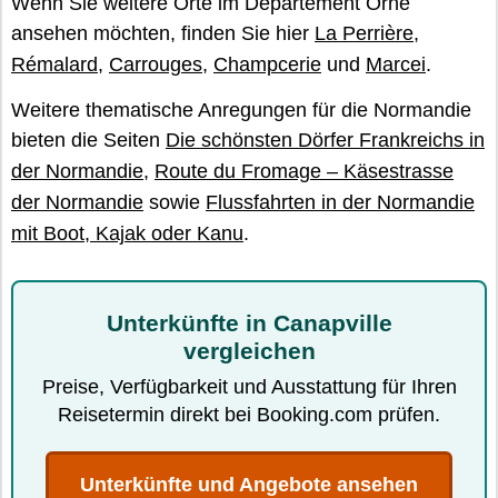
Wenn Sie weitere Orte im Département Orne
ansehen möchten, finden Sie hier
La Perrière
,
Rémalard
,
Carrouges
,
Champcerie
und
Marcei
.
Weitere thematische Anregungen für die Normandie
bieten die Seiten
Die schönsten Dörfer Frankreichs in
der Normandie
,
Route du Fromage – Käsestrasse
der Normandie
sowie
Flussfahrten in der Normandie
mit Boot, Kajak oder Kanu
.
Unterkünfte in Canapville
vergleichen
Preise, Verfügbarkeit und Ausstattung für Ihren
Reisetermin direkt bei Booking.com prüfen.
Unterkünfte und Angebote ansehen