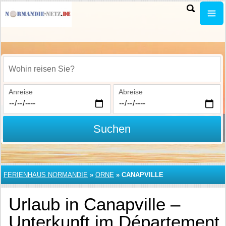
Wohin reisen Sie?
Anreise
Abreise
Suchen
FERIENHAUS NORMANDIE
»
ORNE
»
CANAPVILLE
Urlaub in Canapville –
Unterkunft im Département