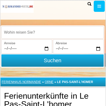
Wohin reisen Sie?
Anreise
Abreise
Suchen
FERIENHAUS NORMANDIE
»
ORNE
»
LE PAS-SAINT-L'HOMER
Ferienunterkünfte in Le
Pas-Saint-L'homer