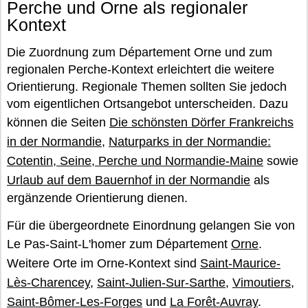
Perche und Orne als regionaler
Kontext
Die Zuordnung zum Département Orne und zum
regionalen Perche-Kontext erleichtert die weitere
Orientierung. Regionale Themen sollten Sie jedoch
vom eigentlichen Ortsangebot unterscheiden. Dazu
können die Seiten
Die schönsten Dörfer Frankreichs
in der Normandie
,
Naturparks in der Normandie:
Cotentin, Seine, Perche und Normandie-Maine
sowie
Urlaub auf dem Bauernhof in der Normandie
als
ergänzende Orientierung dienen.
Für die übergeordnete Einordnung gelangen Sie von
Le Pas-Saint-L'homer zum Département
Orne
.
Weitere Orte im Orne-Kontext sind
Saint-Maurice-
Lès-Charencey
,
Saint-Julien-Sur-Sarthe
,
Vimoutiers
,
Saint-Bômer-Les-Forges
und
La Forêt-Auvray
.