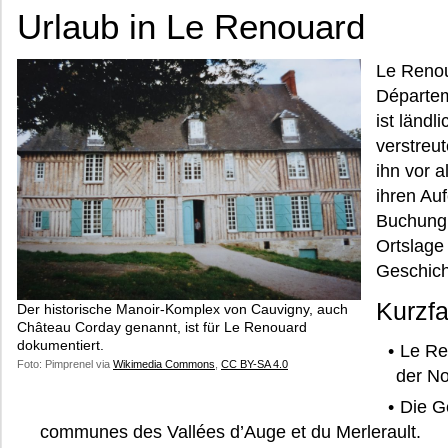
Urlaub in Le Renouard
Le Renou
Départem
ist ländl
verstreu
ihn vor a
ihren Auf
Buchung 
Ortslage
Geschich
Kurzf
Der historische Manoir-Komplex von Cauvigny, auch
Château Corday genannt, ist für Le Renouard
dokumentiert.
Le Re
Foto: Pimprenel via
Wikimedia Commons
,
CC BY-SA 4.0
der N
Die G
communes des Vallées d’Auge et du Merlerault.