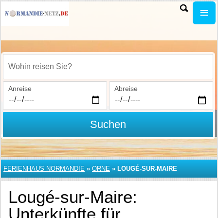
Wohin reisen Sie?
Anreise
Abreise
Suchen
FERIENHAUS NORMANDIE
»
ORNE
»
LOUGÉ-SUR-MAIRE
Lougé-sur-Maire:
Unterkünfte für