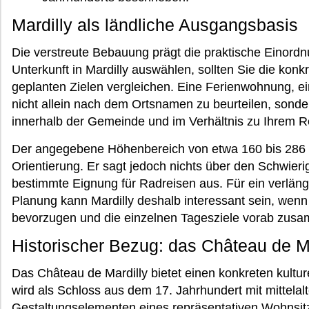
Mardilly als ländliche Ausgangsbasis
Die verstreute Bebauung prägt die praktische Einord
Unterkunft in Mardilly auswählen, sollten Sie die kon
geplanten Zielen vergleichen. Eine Ferienwohnung, ein
nicht allein nach dem Ortsnamen zu beurteilen, sonde
innerhalb der Gemeinde und im Verhältnis zu Ihrem 
Der angegebene Höhenbereich von etwa 160 bis 286 Me
Orientierung. Er sagt jedoch nichts über den Schwier
bestimmte Eignung für Radreisen aus. Für ein verlän
Planung kann Mardilly deshalb interessant sein, wenn 
bevorzugen und die einzelnen Tagesziele vorab zusa
Historischer Bezug: das Château de Ma
Das Château de Mardilly bietet einen konkreten kulture
wird als Schloss aus dem 17. Jahrhundert mit mittelal
Gestaltungselementen eines repräsentativen Wohnsit