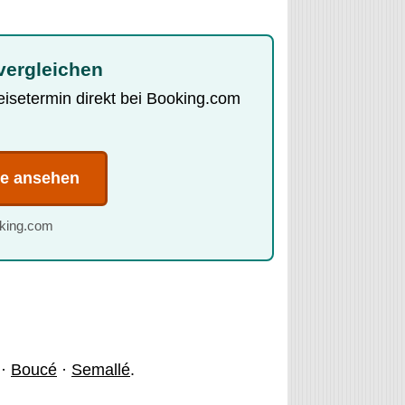
 vergleichen
Reisetermin direkt bei Booking.com
te ansehen
oking.com
·
Boucé
·
Semallé
.