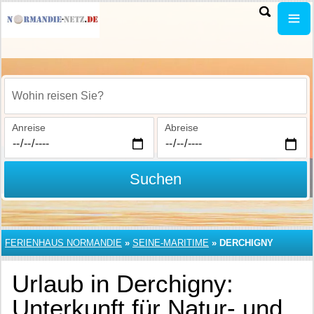
Wohin reisen Sie?
Anreise
Abreise
Suchen
FERIENHAUS NORMANDIE
»
SEINE-MARITIME
»
DERCHIGNY
Urlaub in Derchigny:
Unterkunft für Natur- und