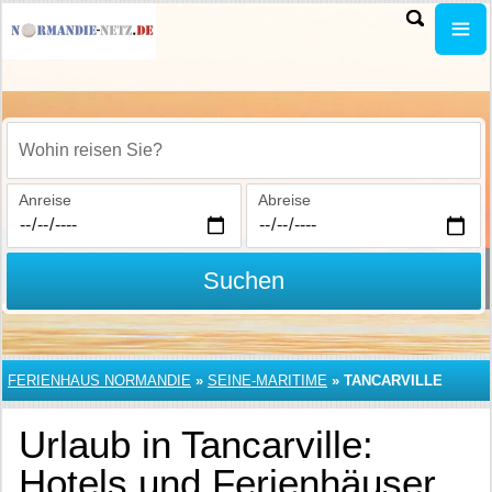
Wohin reisen Sie?
Anreise
Abreise
Suchen
FERIENHAUS NORMANDIE
»
SEINE-MARITIME
»
TANCARVILLE
Urlaub in Tancarville:
Hotels und Ferienhäuser