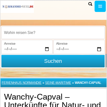
Wohin reisen Sie?
Anreise
Abreise
Suchen
FERIENHAUS NORMANDIE
»
SEINE-MARITIME
»
WANCHY-CAPVAL
Wanchy-Capval –
Unterkünfte für Natur- und