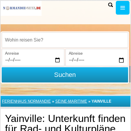
Wohin reisen Sie?
Anreise
Abreise
Suchen
FERIENHAUS NORMANDIE
»
SEINE-MARITIME
»
YAINVILLE
Yainville: Unterkunft finden
für Rad- und Kulturpläne