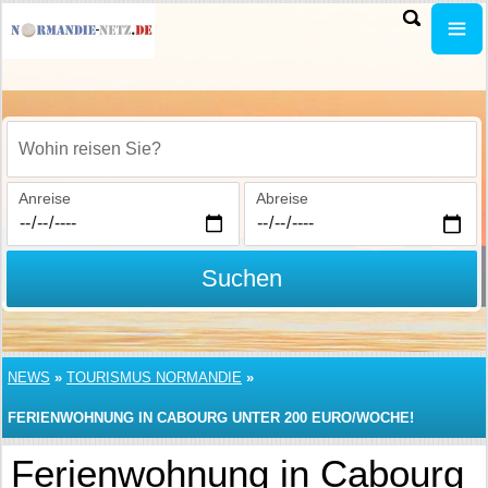
Wohin reisen Sie?
Anreise
Abreise
Suchen
NEWS
»
TOURISMUS NORMANDIE
»
FERIENWOHNUNG IN CABOURG UNTER 200 EURO/WOCHE!
Ferienwohnung in Cabourg