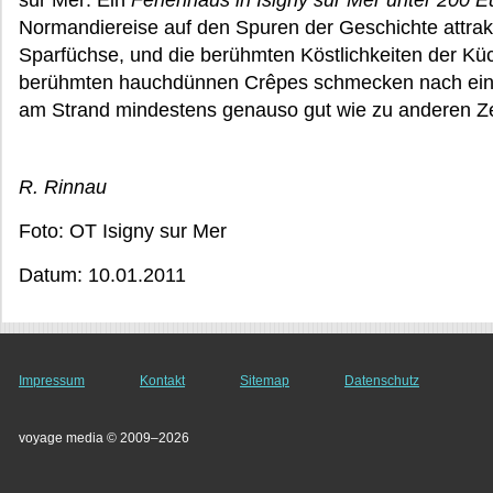
sur Mer: Ein
Ferienhaus in Isigny sur Mer unter 200 E
Normandiereise auf den Spuren der Geschichte attrakt
Sparfüchse, und die berühmten Köstlichkeiten der Kü
berühmten hauchdünnen Crêpes schmecken nach ein
am Strand mindestens genauso gut wie zu anderen Ze
R. Rinnau
Foto: OT Isigny sur Mer
Datum: 10.01.2011
Impressum
Kontakt
Sitemap
Datenschutz
voyage media © 2009–2026