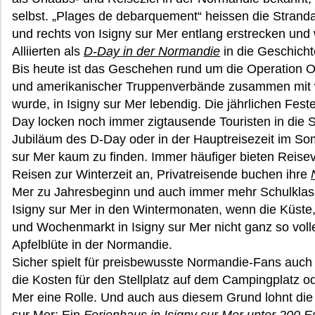
selbst. „Plages de debarquement“ heissen die Strandab
und rechts von Isigny sur Mer entlang erstrecken un
Alliierten als
D-Day in der Normandie
in die Geschicht
Bis heute ist das Geschehen rund um die Operation Ove
und amerikanischer Truppenverbände zusammen mit 
wurde, in Isigny sur Mer lebendig. Die jährlichen Fes
Day locken noch immer zigtausende Touristen in di
Jubiläum des D-Day oder in der Hauptreisezeit im S
sur Mer kaum zu finden. Immer häufiger bieten Reise
Reisen zur Winterzeit an, Privatreisende buchen ihre
Mer zu Jahresbeginn und auch immer mehr Schulklas
Isigny sur Mer in den Wintermonaten, wenn die Küste
und Wochenmarkt in Isigny sur Mer nicht ganz so vol
Apfelblüte in der Normandie.
Sicher spielt für preisbewusste Normandie-Fans auch 
die Kosten für den Stellplatz auf dem Campingplatz od
Mer eine Rolle. Und auch aus diesem Grund lohnt die 