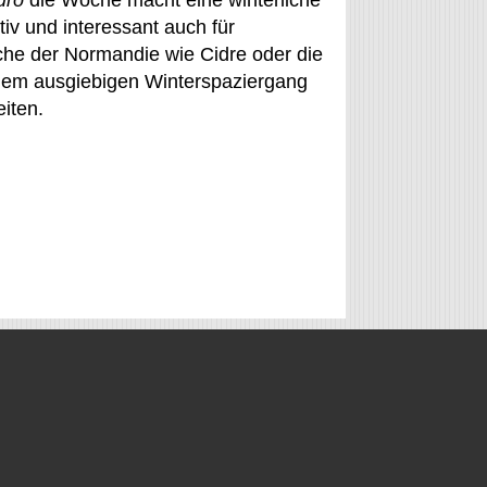
uro
die Woche macht eine winterliche
iv und interessant auch für
che der Normandie wie Cidre oder die
em ausgiebigen Winterspaziergang
iten.