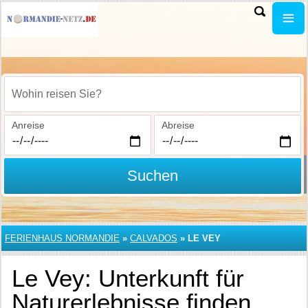
Wohin reisen Sie?
Anreise
Abreise
Suchen
FERIENHAUS NORMANDIE
»
CALVADOS
»
LE VEY
Le Vey: Unterkunft für
Naturerlebnisse finden