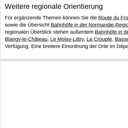
Weitere regionale Orientierung
Für ergänzende Themen können Sie die
Route du Fr
sowie die Übersicht
Bahnhöfe in der Normandie-Regi
regionalen Überblick stehen außerdem
Bahnhöfe in 
Blangy-le-Château
,
Le Molay-Littry
,
La Croupte
,
Basse
Verfügung. Eine breitere Einordnung der Orte im Dép