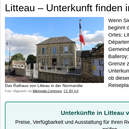
Litteau – Unterkunft finden
Wenn Sie
beginnt 
Ortes: Li
Départem
Gemeinde
Balleroy;
Grenze z
Unterkunf
ob diese
Reisepla
Das Rathaus von Litteau in der Normandie.
Foto: Xfigpower via
Wikimedia Commons
,
CC BY 4.0
Unterkünfte in Litteau 
Preise, Verfügbarkeit und Ausstattung für Ihren 