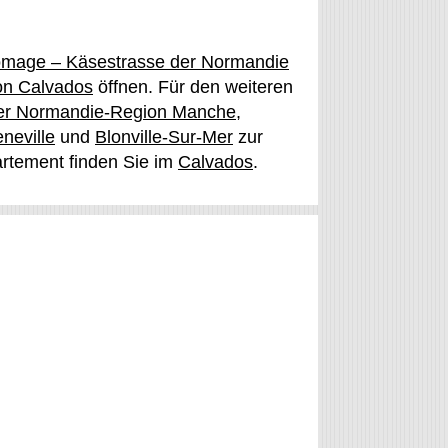
omage – Käsestrasse der Normandie
on Calvados
öffnen. Für den weiteren
der Normandie-Region Manche
,
neville
und
Blonville-Sur-Mer
zur
artement finden Sie im
Calvados
.