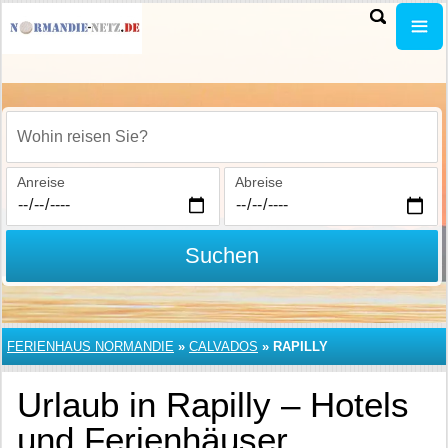
Wohin reisen Sie?
Anreise
Abreise
Suchen
FERIENHAUS NORMANDIE
»
CALVADOS
»
RAPILLY
Urlaub in Rapilly – Hotels
und Ferienhäuser