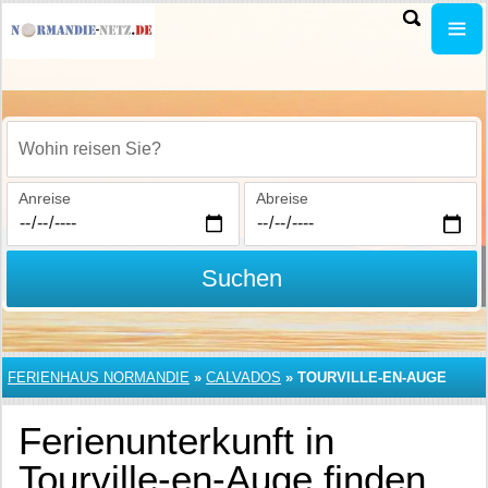
Wohin reisen Sie?
Anreise
Abreise
Suchen
FERIENHAUS NORMANDIE
»
CALVADOS
»
TOURVILLE-EN-AUGE
Ferienunterkunft in
Tourville-en-Auge finden