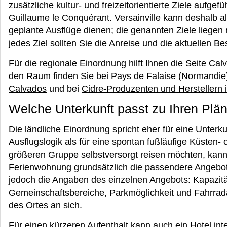
zusätzliche kultur- und freizeitorientierte Ziele aufge
Guillaume le Conquérant. Versainville kann deshalb a
geplante Ausflüge dienen; die genannten Ziele liegen n
jedes Ziel sollten Sie die Anreise und die aktuellen 
Für die regionale Einordnung hilft Ihnen die Seite
Cal
den Raum finden Sie bei
Pays de Falaise (Normandie
Calvados
und bei
Cidre-Produzenten und Herstellern
Welche Unterkunft passt zu Ihren Plä
Die ländliche Einordnung spricht eher für eine Unterk
Ausflugslogik als für eine spontan fußläufige Küsten-
größeren Gruppe selbstversorgt reisen möchten, kann
Ferienwohnung grundsätzlich die passendere Angebot
jedoch die Angaben des einzelnen Angebots: Kapazitä
Gemeinschaftsbereiche, Parkmöglichkeit und Fahrrada
des Ortes an sich.
Für einen kürzeren Aufenthalt kann auch ein Hotel int