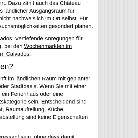
führt. Dazu zählt auch das Château
ls ländlicher Ausgangsraum für
icht nachweislich im Ort selbst. Für
Besuchsmöglichkeiten gesondert planen.
vados
. Vertiefende Anregungen für
)
, bei den
Wochenmärkten im
 im Calvados
.
nen?
unft im ländlichen Raum mit geplanter
 oder Stadtbasis. Wenn Sie mit einer
 ein Ferienhaus oder eine
skategorie sein. Entscheidend sind
t, Raumaufteilung, Küche,
bstellung sind keine Eigenschaften
eressant sein, ohne dass damit