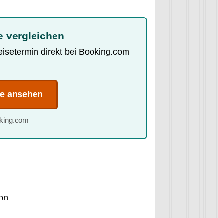
le vergleichen
Reisetermin direkt bei Booking.com
te ansehen
oking.com
on
.